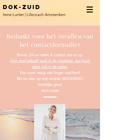
DOK-ZUID
Irene Lunter | Lifecoach Amsterdam
Bedankt voor het invullen van
het contactformulier
Binnen 24 uur neem ik contact met je op.
Mijn mail belandt vaak in de spambox, dus houd
deze ook in de gaten.
Kan jouw vraag niet langer wachten?
Bel me dan op mijn mobiel
0620620001
Hartelijke groet,
Irene Lunter