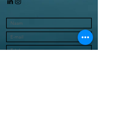
Ik ga akkoord met de
privacyregels
Verzend
* Check ook je spambox, soms belandt mijn
mail hier in *