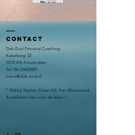
Contact
Dok-Zuid Personal Coaching
Kabelweg 22
1014 AX Amsterdam
Tel:
06-20620001
Irene@dok-zuid.nl
* Vlakbij Station Sloterdijk, het Westerpark
& parkeren kan voor de deur *