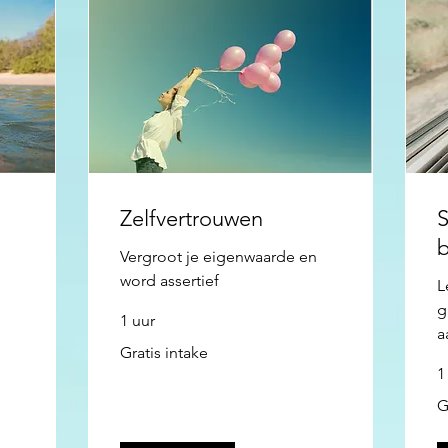
Zelfvertrouwen
S
b
Vergroot je eigenwaarde en
word assertief
L
g
1 uur
a
Gratis
Gratis intake
intake
1
Gr
G
in