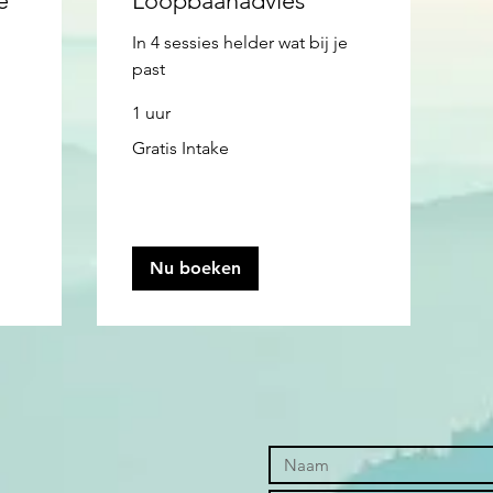
e
Loopbaanadvies
In 4 sessies helder wat bij je
past
1 uur
Gratis
Gratis Intake
Intake
Nu boeken