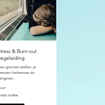
tress & Burn-out
egeleiding
eer grenzen stellen: je
renzen herkennen én
angeven.
 uur
atis
ratis intake
take