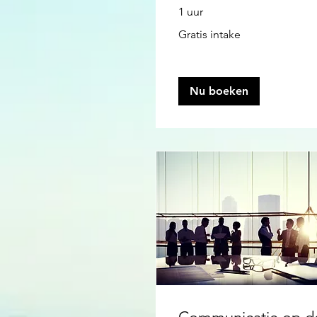
1 uur
Gratis
Gratis intake
intake
Nu boeken