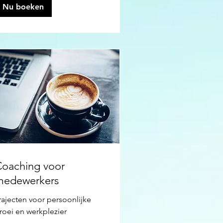
Nu boeken
oaching voor
medewerkers
rajecten voor persoonlijke
roei en werkplezier