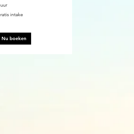
 uur
atis
ratis intake
take
Nu boeken