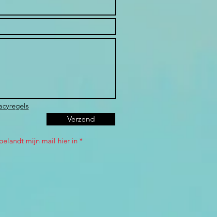
acyregels
Verzend
elandt mijn mail hier in *