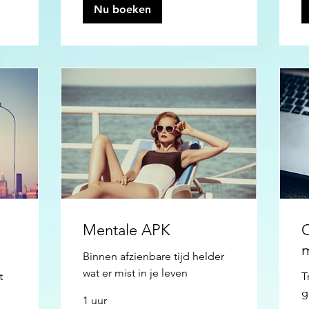
Nu boeken
Mentale APK
C
Binnen afzienbare tijd helder
wat er mist in je leven
t
T
g
1 uur