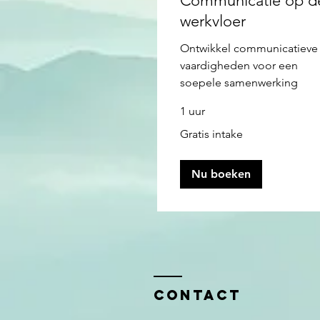
Communicatie op d
werkvloer
Ontwikkel communicatieve
vaardigheden voor een
soepele samenwerking
1 uur
Gratis
Gratis intake
intake
Nu boeken
Contact