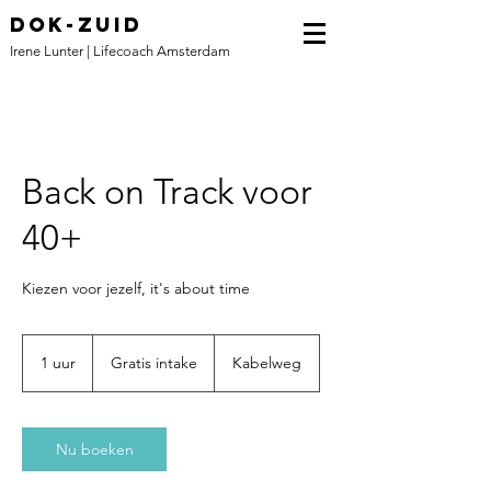
DOK-ZUID
Irene Lunter | Lifecoach Amsterdam
Back on Track voor
40+
Kiezen voor jezelf, it's about time
Gratis
intake
1 uur
1
Gratis intake
Kabelweg
u
u
Nu boeken