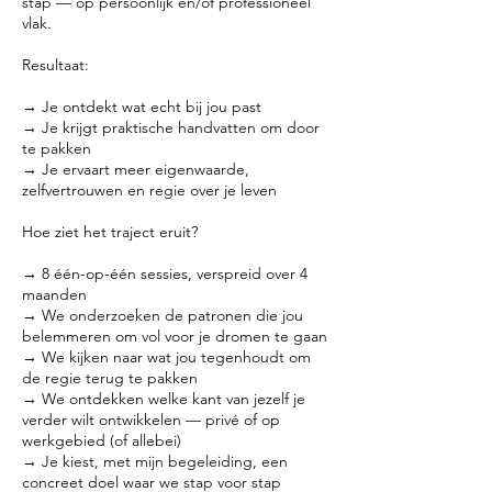
stap — op persoonlijk en/of professioneel
vlak.
Resultaat:
→ Je ontdekt wat echt bij jou past
→ Je krijgt praktische handvatten om door
te pakken
→ Je ervaart meer eigenwaarde,
zelfvertrouwen en regie over je leven
Hoe ziet het traject eruit?
→ 8 één-op-één sessies, verspreid over 4
maanden
→ We onderzoeken de patronen die jou
belemmeren om vol voor je dromen te gaan
→ We kijken naar wat jou tegenhoudt om
de regie terug te pakken
→ We ontdekken welke kant van jezelf je
verder wilt ontwikkelen — privé of op
werkgebied (of allebei)
→ Je kiest, met mijn begeleiding, een
concreet doel waar we stap voor stap