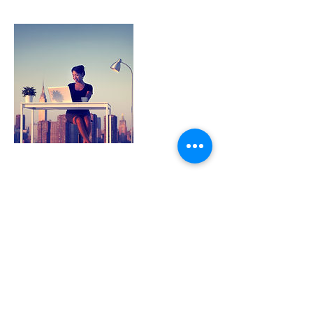
Contact
Dok-Zuid Personal Coaching
Kabelweg 22
1014 AX Amsterdam
Tel:
06-20620001