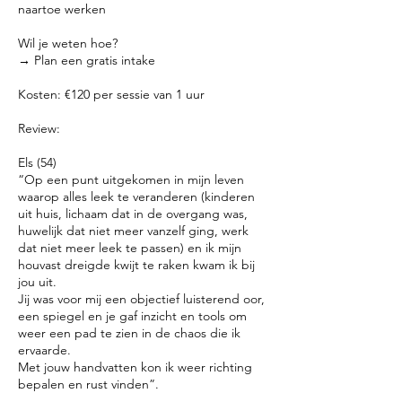
naartoe werken
Wil je weten hoe?
→ Plan een gratis intake
Kosten: €120 per sessie van 1 uur
Review:
Els (54)
“Op een punt uitgekomen in mijn leven
waarop alles leek te veranderen (kinderen
uit huis, lichaam dat in de overgang was,
huwelijk dat niet meer vanzelf ging, werk
dat niet meer leek te passen) en ik mijn
houvast dreigde kwijt te raken kwam ik bij
jou uit.
Jij was voor mij een objectief luisterend oor,
een spiegel en je gaf inzicht en tools om
weer een pad te zien in de chaos die ik
ervaarde.
Met jouw handvatten kon ik weer richting
bepalen en rust vinden”.